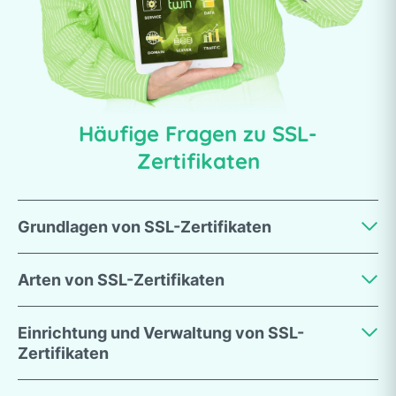
Häufige Fragen zu SSL-
Zertifikaten
Grundlagen von SSL-Zertifikaten
Was ist ein SSL-Zertifikat und warum benötige ich
Arten von SSL-Zertifikaten
es?
Welche Arten von SSL-Zertifikaten gibt es?
Einrichtung und Verwaltung von SSL-
Domain-validierte (DV) Zertifikate
–
Zertifikaten
Grundlegender Schutz, schnell ausgestellt.
Wie installiere ich ein SSL-Zertifikat?
Was bedeutet „https“ und wie unterscheidet es sich