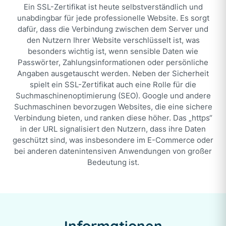
Eine neue Wunschdomain registrieren
Ein SSL-Zertifikat ist heute selbstverständlich und
Landingpages
Empfohlenes E-Mail-Signatur System
Eine bestehende Domain übertragen
WordPress Plugins
unabdingbar für jede professionelle Website. Es sorgt
Termin buchen
Erstellung HTML E-Mail-Signatur
dafür, dass die Verbindung zwischen dem Server und
Zielorientierte Landingpage erstellen
Webhosting
AIO Rechtliches nach DSGVO
AIO Barrierefreiheit nach BSFG
den Nutzern Ihrer Website verschlüsselt ist, was
Mehr Leads und Conversions
Newsletter
AIO Landingpages (OnePager)
besonders wichtig ist, wenn sensible Daten wie
+49 89 20194484
Abgestimmtes WordPress Hosting
Mo – Fr: 09:00 – 18:00 Uhr
Passwörter, Zahlungsinformationen oder persönliche
Onlineshops
Empfohlenes Newsletter System
Erstellung HTML Newsletter
Gute Gründe für unser Hosting
WordPress Lösungen
Angaben ausgetauscht werden. Neben der Sicherheit
spielt ein SSL-Zertifikat auch eine Rolle für die
Professionellen Webshop erstellen
Managed Server
Update Management und Testing
Suchmaschinenoptimierung (SEO). Google und andere
Onlinehandel mit maximaler Wirkung
All in One WordPress Lösung
Suchmaschinen bevorzugen Websites, die eine sichere
Performanter WordPress Server
Verbindung bieten, und ranken diese höher. Das „https“
Rundum Sorglos Support im Rechenzentrum
in der URL signalisiert den Nutzern, dass ihre Daten
geschützt sind, was insbesondere im E-Commerce oder
SSL-Zertifikate
bei anderen datenintensiven Anwendungen von großer
Abgesicherte Datenübetragung
Bedeutung ist.
Informationen